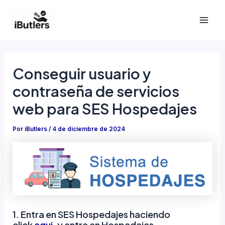
Ir
al
Mai
contenido
Men
Conseguir usuario y
contraseña de servicios
web para SES Hospedajes
Por
iButlers
/
4 de diciembre de 2024
1. Entra en SES Hospedajes haciendo
click
aqui
, y entra en Hospedajes.