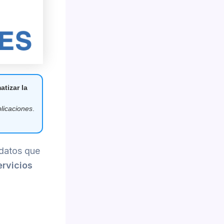
tizar la
plicaciones
.
 datos que
ervicios