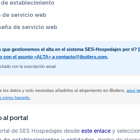
 de establecimiento
 de servicio web
seña de servicio web
 que gestionemos el alta en el sistema SES-Hospedajes por ti?
o con el asunto «ALTA» a contacto@ibutlers.com.
ncluido con la suscripción anual
es los datos y solo necesitas añadirlos al alojamiento en iButlers,
aquí t
s cómo hacerlo.
 al portal
 portal de SES Hospedajes desde
este enlace
y selecci
ro de establecimientos y entidades
, dentro de Hosp