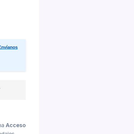
Envíanos
e
ona
Acceso
edajes.