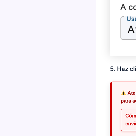
5. Haz c
Ate
para a
Cómo
enví