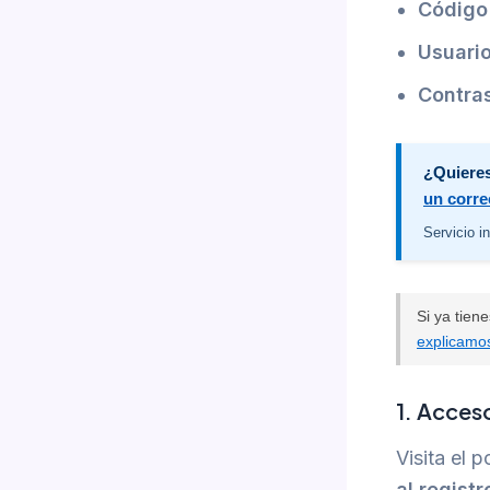
Código
Usuario
Contra
¿Quieres
un corre
Servicio i
Si ya tien
explicamo
1. Acceso
Visita el
al regist