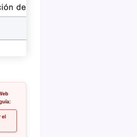
 Web
guía:
 el