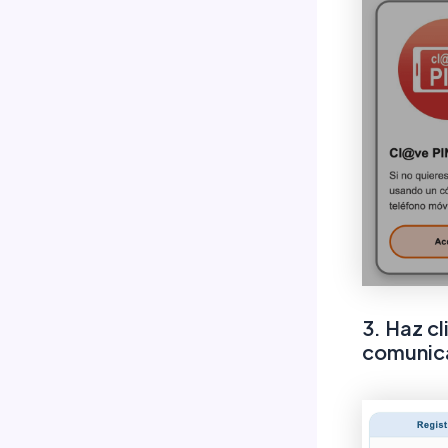
3. Haz c
comunic