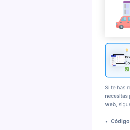
re
C
Si te has 
necesitas 
web
, sigu
Código