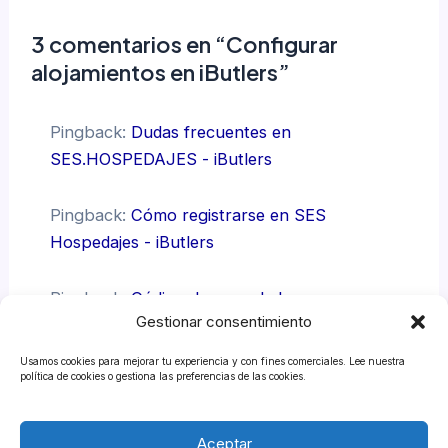
3 comentarios en “Configurar
alojamientos en iButlers”
Pingback:
Dudas frecuentes en
SES.HOSPEDAJES - iButlers
Pingback:
Cómo registrarse en SES
Hospedajes - iButlers
Pingback:
Código de arrendador,
Gestionar consentimiento
establecimiento, usuario y contraseña del
servicio web SES Hospedajes - iButlers
Usamos cookies para mejorar tu experiencia y con fines comerciales. Lee nuestra
política de cookies o gestiona las preferencias de las cookies.
Los comentarios están cerrados.
Aceptar