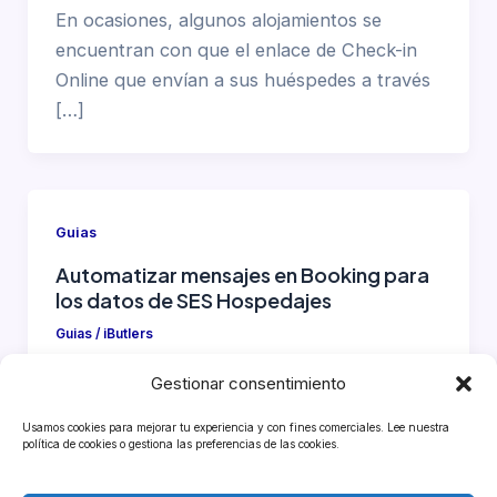
En ocasiones, algunos alojamientos se
encuentran con que el enlace de Check-in
Online que envían a sus huéspedes a través
[…]
Guias
Automatizar mensajes en Booking para
los datos de SES Hospedajes
Guias
/
iButlers
Incidencia importante: Actualmente existe
Gestionar consentimiento
un error por parte de Booking en la
exportación de los calendarios iCal. Desde
Usamos cookies para mejorar tu experiencia y con fines comerciales. Lee nuestra
política de cookies o gestiona las preferencias de las cookies.
hace