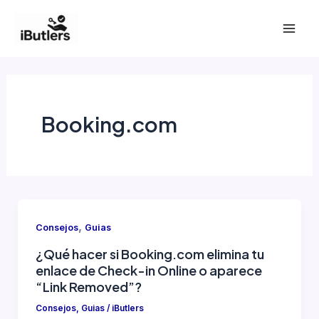
Ir
al
Mai
contenido
Men
Booking.com
,
Consejos
Guias
¿Qué hacer si Booking.com elimina tu
enlace de Check-in Online o aparece
“Link Removed”?
Consejos
,
Guias
/
iButlers