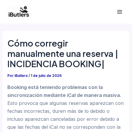
Ir
al
Mai
contenido
Men
Cómo corregir
manualmente una reserva |
INCIDENCIA BOOKING|
Por
iButlers
/
1 de julio de 2026
Booking está teniendo problemas con la
sincronización mediante iCal de manera masiva.
Esto provoca que algunas reservas aparezcan con
fechas incorrectas, duren más de lo debido o
incluso aparezcan canceladas por error debido a
que las fechas del iCal no se corresponden con la