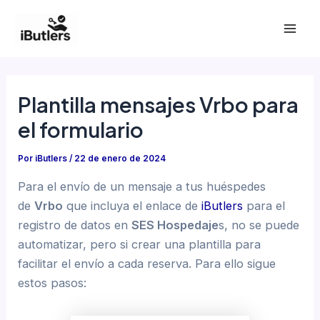
Ir
al
Mai
contenido
Men
Plantilla mensajes Vrbo para
el formulario
Por
iButlers
/
22 de enero de 2024
Para el envío de un mensaje a tus huéspedes
de
Vrbo
que incluya el enlace de
iButlers
para el
registro de datos en
SES Hospedaje
s, no se puede
automatizar, pero si crear una plantilla para
facilitar el envío a cada reserva. Para ello sigue
estos pasos: