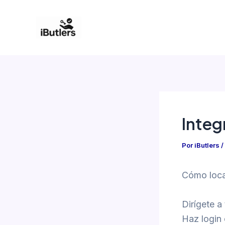
Ir
al
contenido
Integ
Por
iButlers
/
Cómo local
Dirígete a
Haz login