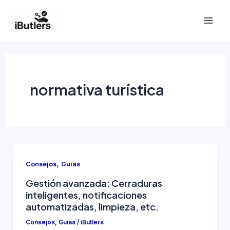
Ir
al
Mai
contenido
Men
normativa turística
,
Consejos
Guias
Gestión avanzada: Cerraduras
inteligentes, notificaciones
automatizadas, limpieza, etc.
Consejos
,
Guias
/
iButlers