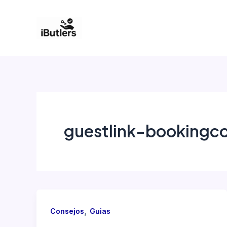
Ir
al
contenido
guestlink-bookingc
,
Consejos
Guias