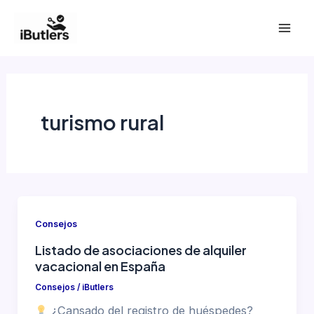
Ir
al
Mai
contenido
Men
turismo rural
Consejos
Listado de asociaciones de alquiler
vacacional en España
Consejos
/
iButlers
¿Cansado del registro de huéspedes?