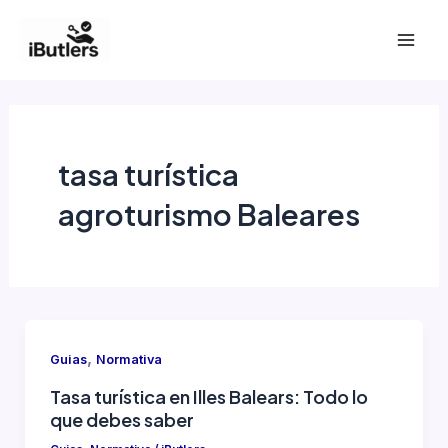
Ir
al
Mai
contenido
Men
tasa turística
agroturismo Baleares
,
Guias
Normativa
Tasa turística en Illes Balears: Todo lo
que debes saber