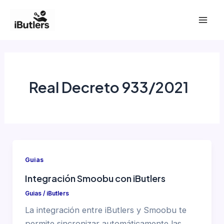
Ir
al
Mai
contenido
Men
Real Decreto 933/2021
Guias
Integración Smoobu con iButlers
Guias
/
iButlers
La integración entre iButlers y Smoobu te
permite sincronizar automáticamente las