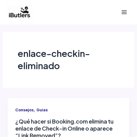
Ir
al
Mai
contenido
Men
enlace-checkin-
eliminado
,
Consejos
Guias
¿Qué hacer si Booking.com elimina tu
enlace de Check-in Online o aparece
“Link Removed”?