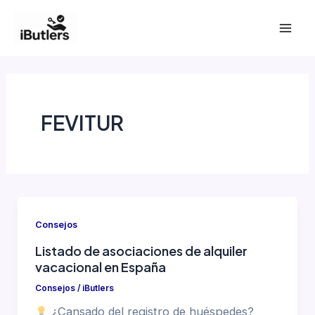
Ir
al
Mai
contenido
Men
FEVITUR
Consejos
Listado de asociaciones de alquiler
vacacional en España
Consejos
/
iButlers
¿Cansado del registro de huéspedes?